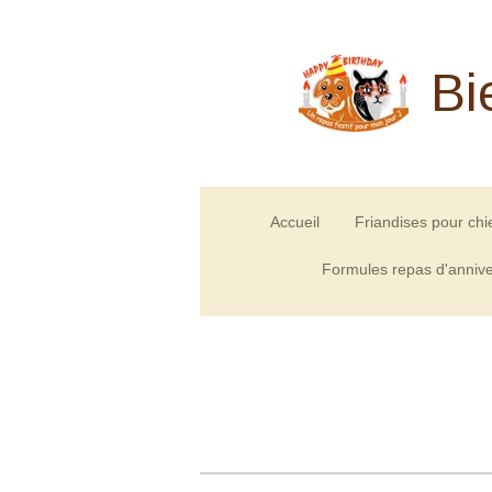
Passer
au
Bi
contenu
principal
Accueil
Friandises pour chi
Formules repas d'annive