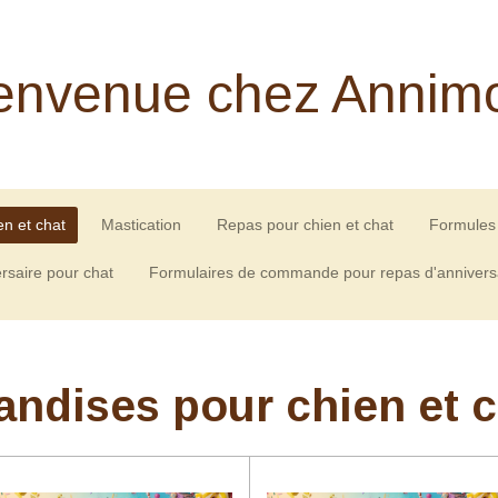
envenue chez Annim
en et chat
Mastication
Repas pour chien et chat
Formules 
rsaire pour chat
Formulaires de commande pour repas d'annivers
andises pour chien et 