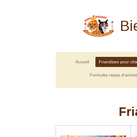
Passer
au
Bi
contenu
principal
Accueil
Friandises pour chi
Formules repas d'annive
Fri