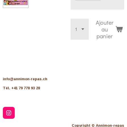
Ajouter
au
panier
info@annimon-repas.ch
Tél. +41 79 778 93 28
I
n
s
Copyright © Annimon-repas