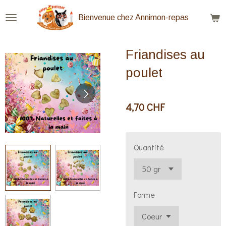
Passer
Bienvenue chez Annimon-repas
au
contenu
Friandises au
principal
poulet
4,70 CHF
Quantité
Forme